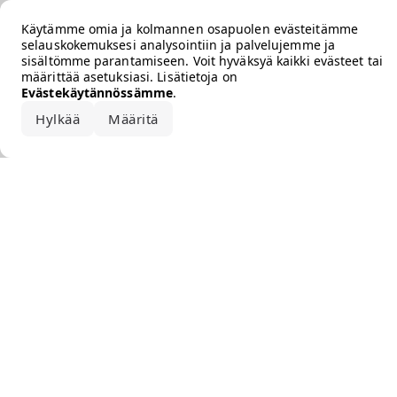
Error loading the brand
Käytämme omia ja kolmannen osapuolen evästeitämme
selauskokemuksesi analysointiin ja palvelujemme ja
sisältömme parantamiseen. Voit hyväksyä kaikki evästeet tai
määrittää asetuksiasi. Lisätietoja on
Evästekäytännössämme
.
Hylkää
Määritä
Hyväksy kaikki