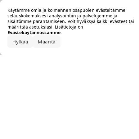
Error loading the brand
Käytämme omia ja kolmannen osapuolen evästeitämme
selauskokemuksesi analysointiin ja palvelujemme ja
sisältömme parantamiseen. Voit hyväksyä kaikki evästeet tai
määrittää asetuksiasi. Lisätietoja on
Evästekäytännössämme
.
Hylkää
Määritä
Hyväksy kaikki