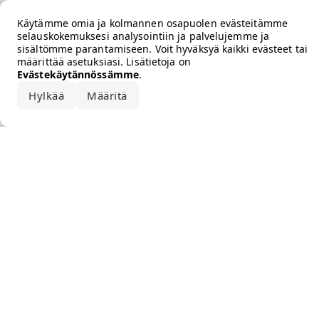
Error loading the brand
Käytämme omia ja kolmannen osapuolen evästeitämme
selauskokemuksesi analysointiin ja palvelujemme ja
sisältömme parantamiseen. Voit hyväksyä kaikki evästeet tai
määrittää asetuksiasi. Lisätietoja on
Evästekäytännössämme
.
Hylkää
Määritä
Hyväksy kaikki