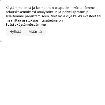
Error loading the brand
Käytämme omia ja kolmannen osapuolen evästeitämme
selauskokemuksesi analysointiin ja palvelujemme ja
sisältömme parantamiseen. Voit hyväksyä kaikki evästeet tai
määrittää asetuksiasi. Lisätietoja on
Evästekäytännössämme
.
Hylkää
Määritä
Hyväksy kaikki