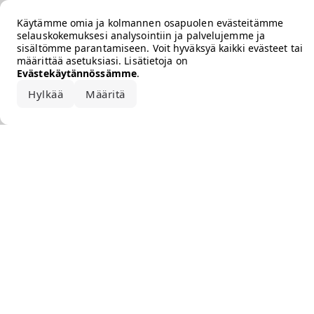
Error loading the brand
Käytämme omia ja kolmannen osapuolen evästeitämme
selauskokemuksesi analysointiin ja palvelujemme ja
sisältömme parantamiseen. Voit hyväksyä kaikki evästeet tai
määrittää asetuksiasi. Lisätietoja on
Evästekäytännössämme
.
Hylkää
Määritä
Hyväksy kaikki