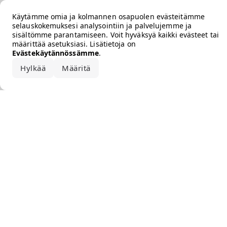
Error loading the brand
Käytämme omia ja kolmannen osapuolen evästeitämme
selauskokemuksesi analysointiin ja palvelujemme ja
sisältömme parantamiseen. Voit hyväksyä kaikki evästeet tai
määrittää asetuksiasi. Lisätietoja on
Evästekäytännössämme
.
Hylkää
Määritä
Hyväksy kaikki