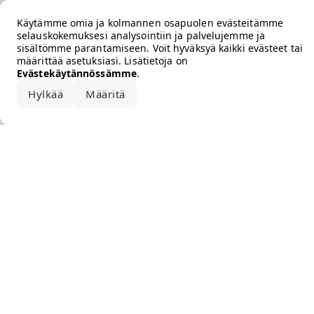
Error loading the brand
Käytämme omia ja kolmannen osapuolen evästeitämme
selauskokemuksesi analysointiin ja palvelujemme ja
sisältömme parantamiseen. Voit hyväksyä kaikki evästeet tai
määrittää asetuksiasi. Lisätietoja on
Evästekäytännössämme
.
Hylkää
Määritä
Hyväksy kaikki