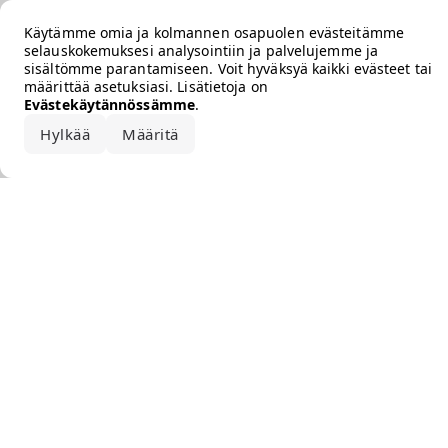
Error loading the brand
Käytämme omia ja kolmannen osapuolen evästeitämme
selauskokemuksesi analysointiin ja palvelujemme ja
sisältömme parantamiseen. Voit hyväksyä kaikki evästeet tai
määrittää asetuksiasi. Lisätietoja on
Evästekäytännössämme
.
Hylkää
Määritä
Hyväksy kaikki