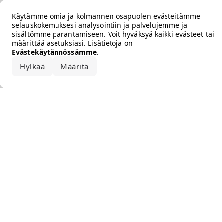
Error loading the brand
Käytämme omia ja kolmannen osapuolen evästeitämme
selauskokemuksesi analysointiin ja palvelujemme ja
sisältömme parantamiseen. Voit hyväksyä kaikki evästeet tai
määrittää asetuksiasi. Lisätietoja on
Evästekäytännössämme
.
Hylkää
Määritä
Hyväksy kaikki