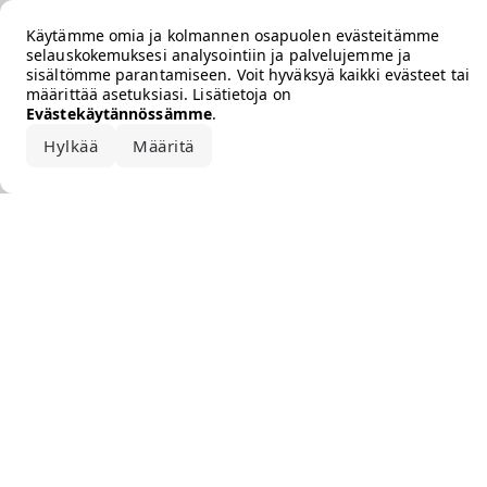
Error loading the brand
Käytämme omia ja kolmannen osapuolen evästeitämme
selauskokemuksesi analysointiin ja palvelujemme ja
sisältömme parantamiseen. Voit hyväksyä kaikki evästeet tai
määrittää asetuksiasi. Lisätietoja on
Evästekäytännössämme
.
Hylkää
Määritä
Hyväksy kaikki