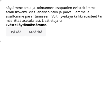
Error loading the brand
Käytämme omia ja kolmannen osapuolen evästeitämme
selauskokemuksesi analysointiin ja palvelujemme ja
sisältömme parantamiseen. Voit hyväksyä kaikki evästeet tai
määrittää asetuksiasi. Lisätietoja on
Evästekäytännössämme
.
Hylkää
Määritä
Hyväksy kaikki