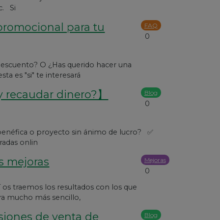
c. Si
promocional para tu
FAQ
0
 descuento? O ¿Has querido hacer una
a es "si" te interesará
y recaudar dinero?】
Blog
0
benéfica o proyecto sin ánimo de lucro? ✅
adas onlin
as mejoras
Mejoras
0
 os traemos los resultados con los que
ra mucho más sencillo,
isiones de venta de
Blog