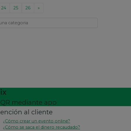
24
25
26
»
ix
on QR mediante app
ención al cliente
¿Cómo crear un evento online?
¿Cómo se saca el dinero recaudado?