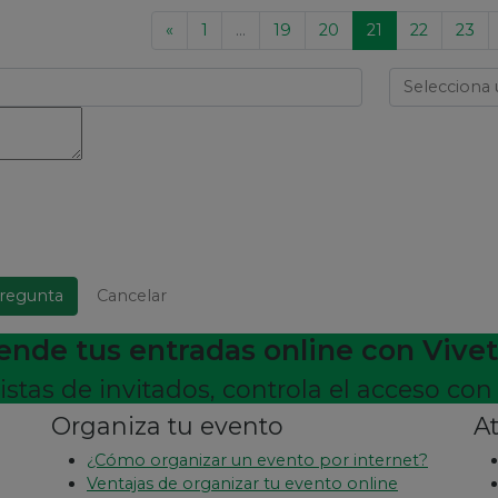
«
1
...
19
20
21
22
23
pregunta
Cancelar
ende tus entradas online con Vivet
listas de invitados, controla el acceso c
Organiza tu evento
At
¿Cómo organizar un evento por internet?
Ventajas de organizar tu evento online