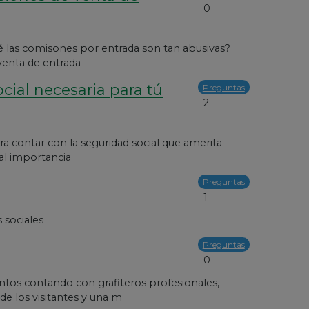
0
 las comisones por entrada son tan abusivas?
enta de entrada
cial necesaria para tú
Preguntas
2
a contar con la seguridad social que amerita
tal importancia
Preguntas
1
 sociales
Preguntas
0
tos contando con grafiteros profesionales,
e los visitantes y una m