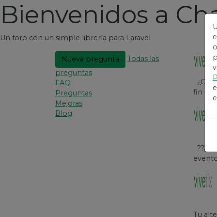
Bienvenidos a Cha
U
e
Un foro con un simple librería para Laravel
o
p
Todas las
Nueva pregunta
v
preguntas
P
¿Cómo 
FAQ
e
fin de
Preguntas
e
Mejoras
Blog
??¿Cóm
evento
Tu alt