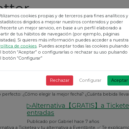
tter
tilizamos cookies propias y de terceros para fines analíticos y
stadísticos dirigidos a mejorar nuestros contenidos y poder
frecerte un mejor servicio, en base a un perfil elaborado a
▷【¿Cómo organizar una fiesta
artir de tus hábitos de navegación (por ejemplo, páginas
isitadas). Si quieres más información puedes acceder a nuestra
Publicado por
Gabriel
hace 7 años
olítica de cookies
. Puedes aceptar todas las cookies pulsando
organizar una fiesta? ✅ Fiesta de cumpleaños, universitaria, 
l botón “Aceptar” o configurarlas o rechazar su uso pulsando
 año, fin de exámenes?? No, no estamos hablando de monta
l botón “Configurar”
▷【Protección de datos para e
la RGDP?
Rechazar
Configurar
Aceptar
Publicado por
Gabriel
hace 7 años
o cumplir con el RGDP? ¿Cómo cumplir la Protección de Dat
 perfecto: ¿Cómo elegir la mejor fecha? ¿Cuánta bebida llevar
▷Alternativa【GRATIS】a Ticketea
entradas
Publicado por
Gabriel
hace 7 años
ernativa a Ticketea y tu alternativa a Eventbrite. ✅ Te explica