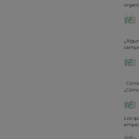
organi
¿Algun
campañ
Cómo o
¿Cómo 
Los qu
empeza