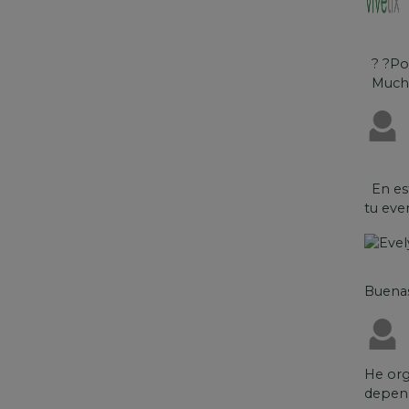
? ?Por
Muchas
En est
tu eve
Buenas
He org
depend