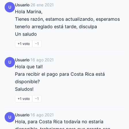
Usuario
·
26 ene 2021
U
Hola Marina,

Tienes razón, estamos actualizando, esperamos 
tenerlo arreglado está tarde, disculpa

Un saludo
+1
voto
−1
Usuario
·
16 ago 2021
U
Hola que tal!

Para recibir el pago para Costa Rica está 
disponible?

Saludos!
+1
voto
−1
Usuario
·
16 ago 2021
U
Hola, para Costa Rica todavía no estaría 