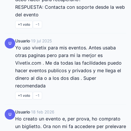
RESPUESTA: Contacta con soporte desde la web 
del evento
+1
voto
−1
Usuario
·
19 jul 2025
U
Yo uso vivetix para mis eventos. Antes usaba 
otras paginas pero para mi la merjor es 
Vivetix.com . Me da todas las facilidades puedo 
hacer eventos publicos y privados y me llega el 
dinero al dia o a los dos dias . Super 
recomendada
+1
voto
−1
Usuario
·
18 feb 2026
U
Ho creato un evento e, per prova, ho comprato 
un biglietto. Ora non mi fa accedere per prelevare 