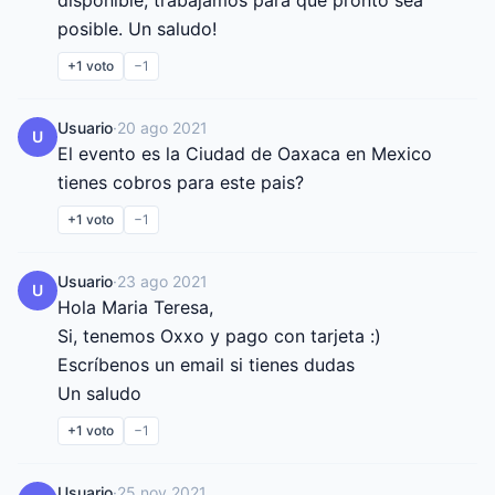
disponible, trabajamos para que pronto sea 
posible. Un saludo!
+1
voto
−1
Usuario
·
20 ago 2021
U
El evento es la Ciudad de Oaxaca en Mexico 
tienes cobros para este pais?
+1
voto
−1
Usuario
·
23 ago 2021
U
Hola Maria Teresa,

Si, tenemos Oxxo y pago con tarjeta :)

Escríbenos un email si tienes dudas

Un saludo
+1
voto
−1
Usuario
·
25 nov 2021