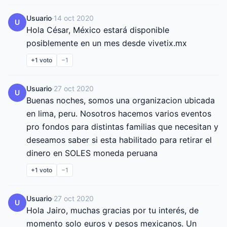
Usuario
·
14 oct 2020
U
Hola César, México estará disponible 
posiblemente en un mes desde vivetix.mx
+1
voto
−1
Usuario
·
27 oct 2020
U
Buenas noches, somos una organizacion ubicada 
en lima, peru. Nosotros hacemos varios eventos 
pro fondos para distintas familias que necesitan y 
deseamos saber si esta habilitado para retirar el 
dinero en SOLES moneda peruana
+1
voto
−1
Usuario
·
27 oct 2020
U
Hola Jairo, muchas gracias por tu interés, de 
momento solo euros y pesos mexicanos. Un 