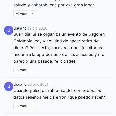
saludo y enhorabuena por esa gran labor
+1
voto
−1
Usuario
·
12 dic 2020
U
Buen día! Si se organiza un evento de pago en 
Colombia, hay viabilidad de hacer retiro del 
dinero? Por cierto, aprovecho por felicitarlos 
encontre la app por uno de sus articulos y me 
parecio una pasada, felicidades!
+1
voto
−1
Usuario
·
26 ene 2021
U
Cuando pulso en retirar saldo, con todos los 
datos rellenos me da error. ¿qué puedo hacer?
+1
voto
−1