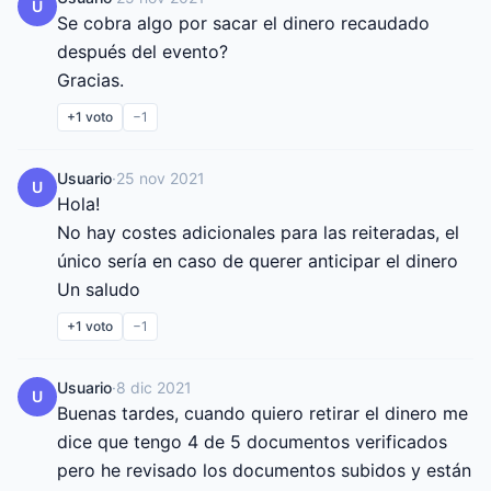
U
Se cobra algo por sacar el dinero recaudado 
después del evento?

Gracias.
+1
voto
−1
Usuario
·
25 nov 2021
U
Hola!

No hay costes adicionales para las reiteradas, el 
único sería en caso de querer anticipar el dinero

Un saludo
+1
voto
−1
Usuario
·
8 dic 2021
U
Buenas tardes, cuando quiero retirar el dinero me 
dice que tengo 4 de 5 documentos verificados 
pero he revisado los documentos subidos y están 