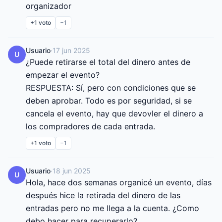
organizador
+1
voto
−1
Usuario
·
17 jun 2025
U
¿Puede retirarse el total del dinero antes de 
empezar el evento?

RESPUESTA: Sí, pero con condiciones que se 
deben aprobar. Todo es por seguridad, si se 
cancela el evento, hay que devovler el dinero a 
los compradores de cada entrada.
+1
voto
−1
Usuario
·
18 jun 2025
U
Hola, hace dos semanas organicé un evento, días 
después hice la retirada del dinero de las 
entradas pero no me llega a la cuenta. ¿Como 
debo hacer para recuperarlo?
