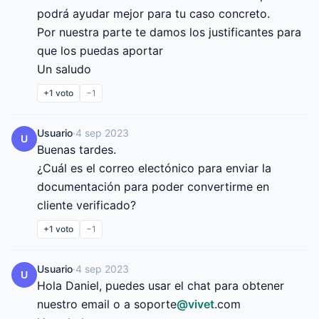
podrá ayudar mejor para tu caso concreto.

Por nuestra parte te damos los justificantes para 
que los puedas aportar

Un saludo
+1
voto
−1
Usuario
·
4 sep 2023
U
Buenas tardes.

¿Cuál es el correo electónico para enviar la 
documentación para poder convertirme en 
cliente verificado?
+1
voto
−1
Usuario
·
4 sep 2023
U
Hola Daniel, puedes usar el chat para obtener 
nuestro email o a soporte
@
vivet
.com
