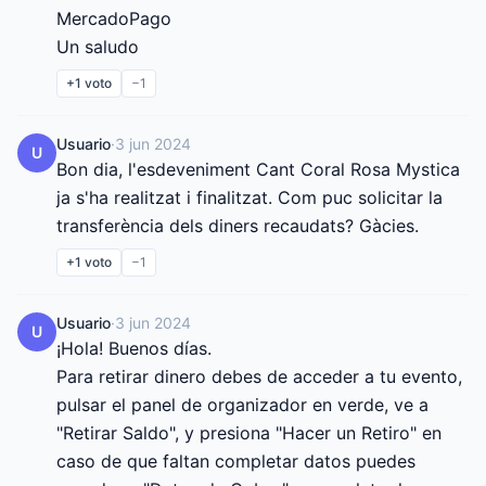
MercadoPago

Un saludo
+1
voto
−1
Usuario
·
3 jun 2024
U
Bon dia, l'esdeveniment Cant Coral Rosa Mystica 
ja s'ha realitzat i finalitzat. Com puc solicitar la 
transferència dels diners recaudats? Gàcies.
+1
voto
−1
Usuario
·
3 jun 2024
U
¡Hola! Buenos días.

Para retirar dinero debes de acceder a tu evento, 
pulsar el panel de organizador en verde, ve a 
"Retirar Saldo", y presiona "Hacer un Retiro" en 
caso de que faltan completar datos puedes 