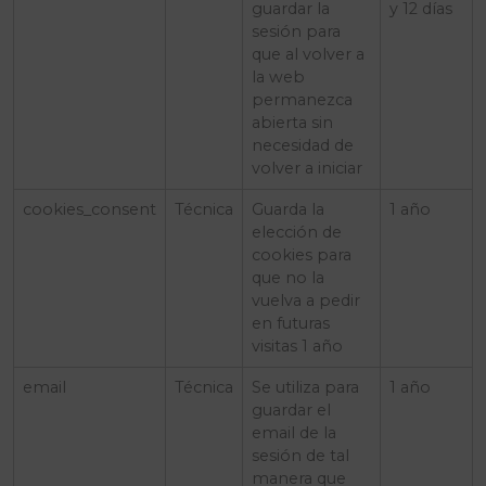
guardar la
y 12 días
sesión para
que al volver a
la web
permanezca
abierta sin
necesidad de
volver a iniciar
cookies_consent
Técnica
Guarda la
1 año
elección de
cookies para
que no la
vuelva a pedir
en futuras
visitas 1 año
email
Técnica
Se utiliza para
1 año
guardar el
email de la
sesión de tal
manera que