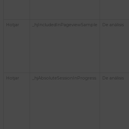
Hotjar
_hjIncludedInPageviewSample
De análisis
Hotjar
_hjAbsoluteSessionInProgress
De análisis