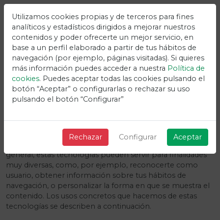
Utilizamos cookies propias y de terceros para fines
analíticos y estadísticos dirigidos a mejorar nuestros
contenidos y poder ofrecerte un mejor servicio, en
base a un perfil elaborado a partir de tus hábitos de
navegación (por ejemplo, páginas visitadas). Si quieres
POLÍTICA DE COOKIES
más información puedes acceder a nuestra
Política de
cookies
. Puedes aceptar todas las cookies pulsando el
Vivetix
botón “Aceptar” o configurarlas o rechazar su uso
pulsando el botón “Configurar”
¿Qué son las cookies?
Este sitio web utiliza cookies y/o tecnologías similares que
Rechazar
Configurar
Aceptar
almacenan y recuperan información cuando navegas. En
general, estas tecnologías pueden servir para finalidades
muy diversas, como, por ejemplo, reconocerte como
usuario, obtener información sobre tus hábitos de
navegación, o personalizar la forma en que se muestra el
contenido. Los usos concretos que hacemos de estas
tecnologías se describen a continuación.