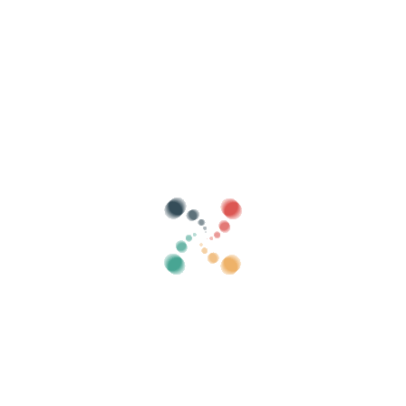
Buscar
Vende tus entradas online con Vivetix
Gestiona cobros, listas de invitados, controla
el acceso con QR mediante app
Sobre nosotros
¿Qué es Vivetix?
¿Cómo funciona?
¿Qué ofrecemos?
Precio
Alternativa para vender entradas
Beneficios del kit digital
Organiza tu evento
¿Cómo organizar un evento por internet?
Ventajas de organizar tu evento online
¿Cómo promocionar tu evento online?
Vender entradas para un evento benéfico