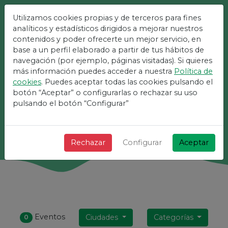
Utilizamos cookies propias y de terceros para fines
La Plataforma Más Fácil
analíticos y estadísticos dirigidos a mejorar nuestros
contenidos y poder ofrecerte un mejor servicio, en
Para Eventos
base a un perfil elaborado a partir de tus hábitos de
navegación (por ejemplo, páginas visitadas). Si quieres
más información puedes acceder a nuestra
Política de
¡ + Rápido + Sencillo y gratis !
cookies
. Puedes aceptar todas las cookies pulsando el
botón “Aceptar” o configurarlas o rechazar su uso
pulsando el botón “Configurar”
Buscar
Rechazar
Configurar
Aceptar
Eventos
Ciudades
Categorías
0