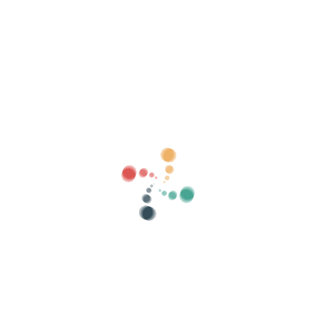
Buscar
Vende tus entradas online con Vivetix
Gestiona cobros, listas de invitados, controla
el acceso con QR mediante app
Sobre nosotros
¿Qué es Vivetix?
¿Cómo funciona?
¿Qué ofrecemos?
Precio
Alternativa para vender entradas
Beneficios del kit digital
Organiza tu evento
¿Cómo organizar un evento por internet?
Ventajas de organizar tu evento online
¿Cómo promocionar tu evento online?
Vender entradas para un evento benéfico