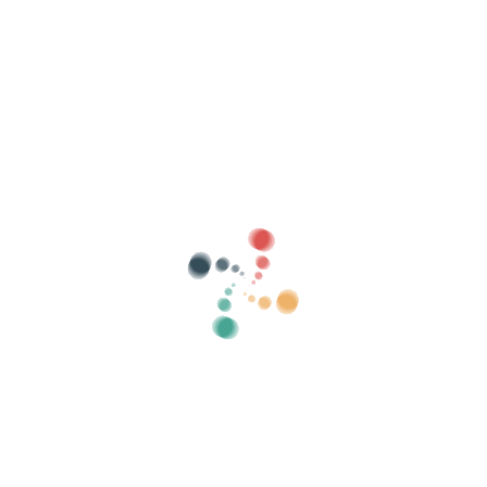
Buscar
Vende tus entradas online con Vivetix
Gestiona cobros, listas de invitados, controla
el acceso con QR mediante app
Sobre nosotros
¿Qué es Vivetix?
¿Cómo funciona?
¿Qué ofrecemos?
Precio
Alternativa para vender entradas
Beneficios del kit digital
Organiza tu evento
¿Cómo organizar un evento por internet?
Ventajas de organizar tu evento online
¿Cómo promocionar tu evento online?
Vender entradas para un evento benéfico