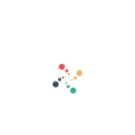
Buscar
Vende tus entradas online con Vivetix
Gestiona cobros, listas de invitados, controla
el acceso con QR mediante app
Sobre nosotros
¿Qué es Vivetix?
¿Cómo funciona?
¿Qué ofrecemos?
Precio
Alternativa para vender entradas
Beneficios del kit digital
Organiza tu evento
¿Cómo organizar un evento por internet?
Ventajas de organizar tu evento online
¿Cómo promocionar tu evento online?
Vender entradas para un evento benéfico