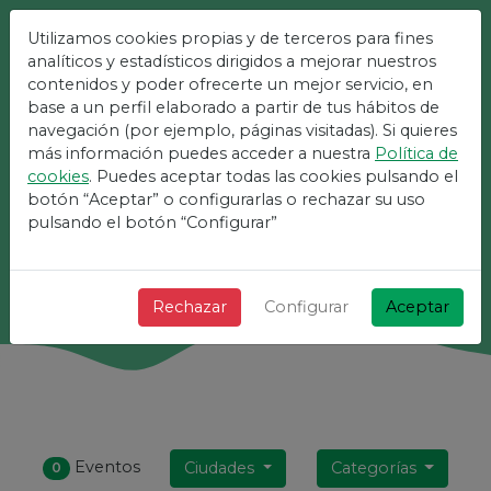
Utilizamos cookies propias y de terceros para fines
La Plataforma Más Fácil
analíticos y estadísticos dirigidos a mejorar nuestros
contenidos y poder ofrecerte un mejor servicio, en
Para Eventos
base a un perfil elaborado a partir de tus hábitos de
navegación (por ejemplo, páginas visitadas). Si quieres
más información puedes acceder a nuestra
Política de
¡ + Rápido + Sencillo y gratis !
cookies
. Puedes aceptar todas las cookies pulsando el
botón “Aceptar” o configurarlas o rechazar su uso
pulsando el botón “Configurar”
Buscar
Rechazar
Configurar
Aceptar
Eventos
Ciudades
Categorías
0