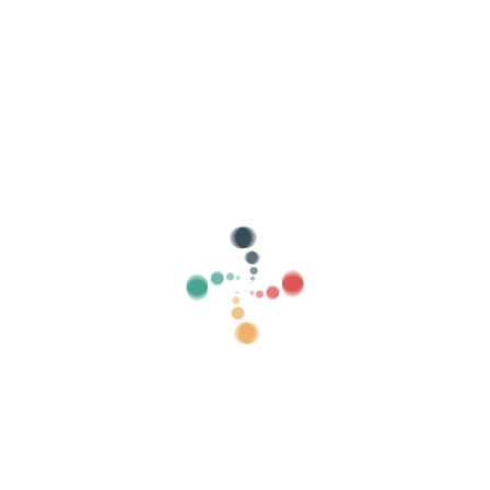
Buscar
Vende tus entradas online con Vivetix
Gestiona cobros, listas de invitados, controla
el acceso con QR mediante app
Sobre nosotros
¿Qué es Vivetix?
¿Cómo funciona?
¿Qué ofrecemos?
Precio
Alternativa para vender entradas
Beneficios del kit digital
Organiza tu evento
¿Cómo organizar un evento por internet?
Ventajas de organizar tu evento online
¿Cómo promocionar tu evento online?
Vender entradas para un evento benéfico