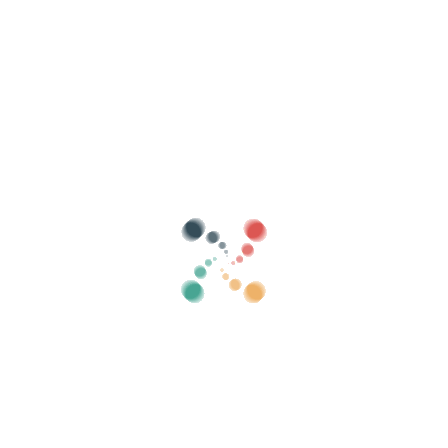
Buscar
Vende tus entradas online con Vivetix
Gestiona cobros, listas de invitados, controla
el acceso con QR mediante app
Sobre nosotros
¿Qué es Vivetix?
¿Cómo funciona?
¿Qué ofrecemos?
Precio
Alternativa para vender entradas
Beneficios del kit digital
Organiza tu evento
¿Cómo organizar un evento por internet?
Ventajas de organizar tu evento online
¿Cómo promocionar tu evento online?
Vender entradas para un evento benéfico