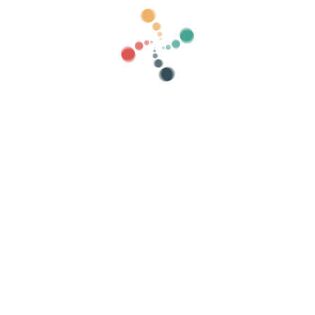
ategorías
Mostrar antiguos
Buscar
Vende tus entradas online con Vivetix
, listas de invitados, controla el acceso con
Organiza tu evento
At
¿Cómo organizar un evento por internet?
Ventajas de organizar tu evento online
¿Cómo promocionar tu evento online?
Vender entradas para un evento benéfico
Organizar y promocionar conciertos de música
Organizar y promocionar clases de yoga y pilates