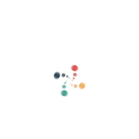
Suche
Verkaufen Sie Ihre Tickets online mit
Vivetix
Verwalten Sie Sammlungen, Gästelisten,
steuern Sie den Zugang mit QR über die App
Über uns
Was ist Vivetix?
Wie funktioniert es?
Was wir anbieten?
Preis
Alternative zum Ticketverkauf
Vorteile des digitalen Kits
Organisieren Sie Ihre Veranstaltung
Wie organisiere ich eine Veranstaltung online?
Vorteile der Online-Organisation Ihrer Veranstaltung