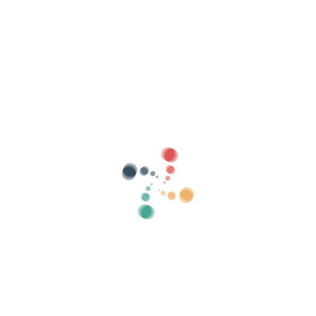
Suche
Verkaufen Sie Ihre Tickets online mit
Vivetix
Verwalten Sie Sammlungen, Gästelisten,
steuern Sie den Zugang mit QR über die App
Über uns
Was ist Vivetix?
Wie funktioniert es?
Was wir anbieten?
Preis
Alternative zum Ticketverkauf
Vorteile des digitalen Kits
Organisieren Sie Ihre Veranstaltung
Wie organisiere ich eine Veranstaltung online?
Vorteile der Online-Organisation Ihrer Veranstaltung