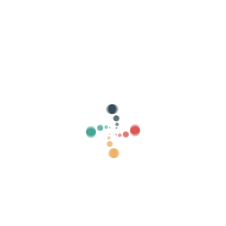
Suche
Verkaufen Sie Ihre Tickets online mit
Vivetix
Verwalten Sie Sammlungen, Gästelisten,
steuern Sie den Zugang mit QR über die App
Über uns
Was ist Vivetix?
Wie funktioniert es?
Was wir anbieten?
Preis
Alternative zum Ticketverkauf
Vorteile des digitalen Kits
Organisieren Sie Ihre Veranstaltung
Wie organisiere ich eine Veranstaltung online?
Vorteile der Online-Organisation Ihrer Veranstaltung