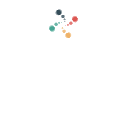
Kategorien
alt zeigen
Suche
kaufen Sie Ihre Tickets online mit Viv
lungen, Gästelisten, steuern Sie den Zugang 
Organisieren Sie Ihre Veranstaltung
K
Wie organisiere ich eine Veranstaltung online?
Vorteile der Online-Organisation Ihrer
Veranstaltung
Wie bewerben Sie Ihre Veranstaltung online?
Verkaufen Sie Tickets für eine
Wohltätigkeitsveranstaltung