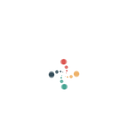
Suche
Verkaufen Sie Ihre Tickets online mit
Vivetix
Verwalten Sie Sammlungen, Gästelisten,
steuern Sie den Zugang mit QR über die App
Über uns
Was ist Vivetix?
Wie funktioniert es?
Was wir anbieten?
Preis
Alternative zum Ticketverkauf
Vorteile des digitalen Kits
Organisieren Sie Ihre Veranstaltung
Wie organisiere ich eine Veranstaltung online?
Vorteile der Online-Organisation Ihrer Veranstaltung