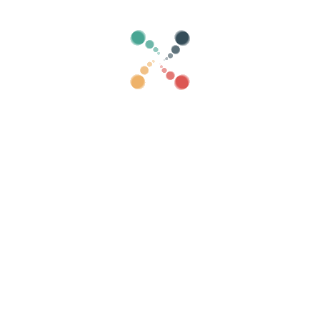
Kategorien
alt zeigen
Suche
kaufen Sie Ihre Tickets online mit Viv
lungen, Gästelisten, steuern Sie den Zugang 
Organisieren Sie Ihre Veranstaltung
K
Wie organisiere ich eine Veranstaltung online?
Vorteile der Online-Organisation Ihrer
Veranstaltung
Wie bewerben Sie Ihre Veranstaltung online?
Verkaufen Sie Tickets für eine
Wohltätigkeitsveranstaltung