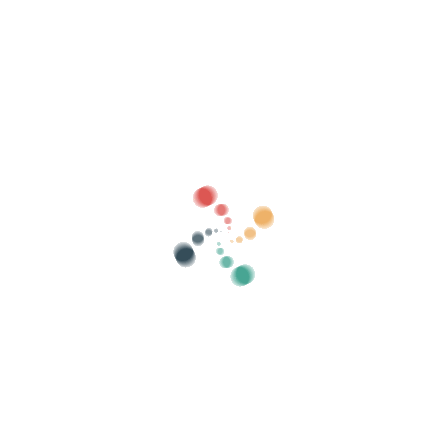
Søg
Sælg dine billetter online med Vivetix
Administrer samlinger, gæstelister, kontroller
adgang med QR via app
Om os
Hvad er Vivetix?
Hvordan virker det?
Hvad tilbyder vi?
Pris
Alternativ til at sælge billetter
Fordele ved det digitale sæt
Organiser dit arrangement
Hvordan organiserer man en begivenhed online?
Fordele ved at organisere dit arrangement online
Hvordan promoverer du dit arrangement online?
Sælg billetter til en velgørenhedsbegivenhed