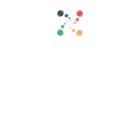
Kategorier
vise gamle
Søg
Sælg dine billetter online med Vivetix
 samlinger, gæstelister, kontroller adgang me
Organiser dit arrangement
Ku
Hvordan organiserer man en begivenhed online?
Fordele ved at organisere dit arrangement online
Hvordan promoverer du dit arrangement online?
Sælg billetter til en velgørenhedsbegivenhed
Organisere og promovere musikkoncerter
Organiser og promover yoga- og pilatestimer