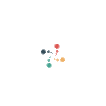
Søg
Sælg dine billetter online med Vivetix
Administrer samlinger, gæstelister, kontroller
adgang med QR via app
Om os
Hvad er Vivetix?
Hvordan virker det?
Hvad tilbyder vi?
Pris
Alternativ til at sælge billetter
Fordele ved det digitale sæt
Organiser dit arrangement
Hvordan organiserer man en begivenhed online?
Fordele ved at organisere dit arrangement online
Hvordan promoverer du dit arrangement online?
Sælg billetter til en velgørenhedsbegivenhed