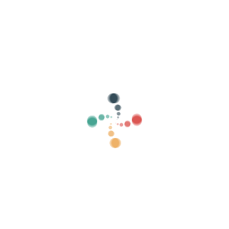
Søg
Sælg dine billetter online med Vivetix
Administrer samlinger, gæstelister, kontroller
adgang med QR via app
Om os
Hvad er Vivetix?
Hvordan virker det?
Hvad tilbyder vi?
Pris
Alternativ til at sælge billetter
Fordele ved det digitale sæt
Organiser dit arrangement
Hvordan organiserer man en begivenhed online?
Fordele ved at organisere dit arrangement online
Hvordan promoverer du dit arrangement online?
Sælg billetter til en velgørenhedsbegivenhed