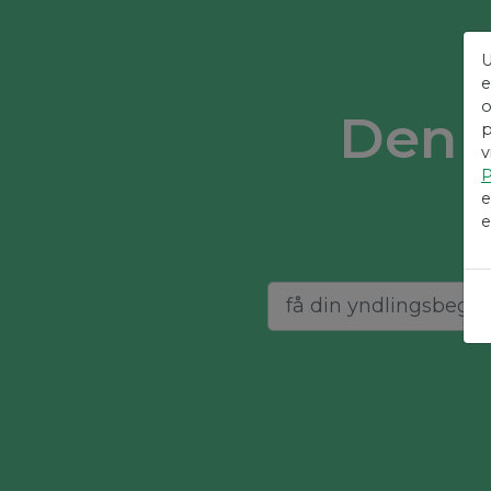
U
e
o
Den 
p
v
P
e
e