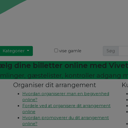
Kategorier
vise gamle
Søg
ælg dine billetter online med Vivet
mlinger, gæstelister, kontroller adgang
Organiser dit arrangement
K
Hvordan organiserer man en begivenhed
online?
Fordele ved at organisere dit arrangement
online
Hvordan promoverer du dit arrangement
online?