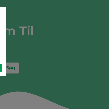
m Til
Søg