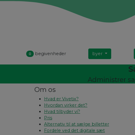
begivenheder
byer
0
S
Administrer sa
Om os
Hvad er Vivetix?
Hvordan virker det?
Hvad tilbyder vi?
Pris
Alternativ til at sælge billetter
Fordele ved det digitale sæt