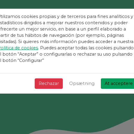
tilizamos cookies propias y de terceros para fines analíticos y
stadísticos dirigidos a mejorar nuestros contenidos y poder
frecerte un mejor servicio, en base a un perfil elaborado a
Nemmeste Platfor
artir de tus hábitos de navegación (por ejemplo, páginas
isitadas). Si quieres más información puedes acceder a nuestra
olítica de cookies
. Puedes aceptar todas las cookies pulsando
Arrangementer
l botón “Aceptar” o configurarlas o rechazar su uso pulsando
l botón “Configurar”
+ Hurtig + Enkel og gratis!
Rechazar
Opsætning
At acceptere