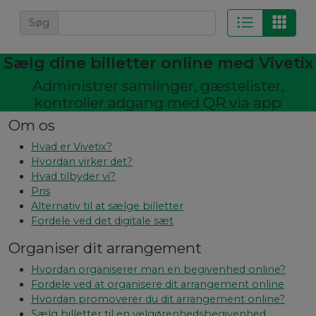
Søg
Sælg dine billetter online med Vivetix
Administrer samlinger, gæstelister,
kontroller adgang med QR via app
Om os
Hvad er Vivetix?
Hvordan virker det?
Hvad tilbyder vi?
Pris
Alternativ til at sælge billetter
Fordele ved det digitale sæt
Organiser dit arrangement
Hvordan organiserer man en begivenhed online?
Fordele ved at organisere dit arrangement online
Hvordan promoverer du dit arrangement online?
Sælg billetter til en velgørenhedsbegivenhed