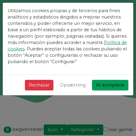
Utilizamos cookies propias y de terceros para fines
Den Nemmeste Platform
analíticos y estadísticos dirigidos a mejorar nuestros
contenidos y poder ofrecerte un mejor servicio, en
Til Arrangementer
base a un perfil elaborado a partir de tus hábitos de
navegación (por ejemplo, páginas visitadas). Si quieres
más información puedes acceder a nuestra
Política de
+ Hurtig + Enkel og gratis!
cookies
. Puedes aceptar todas las cookies pulsando el
botón “Aceptar” o configurarlas o rechazar su uso
pulsando el botón “Configurar”
Søg
Rechazar
Opsætning
At acceptere
begivenheder
byer
Kategorier
vise gamle
0