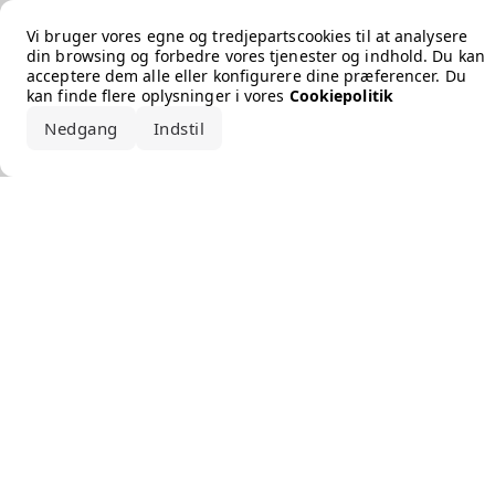
Error loading the brand
Vi bruger vores egne og tredjepartscookies til at analysere
din browsing og forbedre vores tjenester og indhold. Du kan
acceptere dem alle eller konfigurere dine præferencer. Du
kan finde flere oplysninger i vores
Cookiepolitik
Nedgang
Indstil
Accepter alle