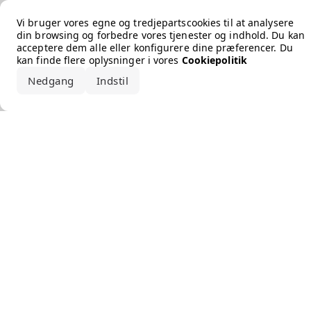
Error loading the brand
Vi bruger vores egne og tredjepartscookies til at analysere
din browsing og forbedre vores tjenester og indhold. Du kan
acceptere dem alle eller konfigurere dine præferencer. Du
kan finde flere oplysninger i vores
Cookiepolitik
Nedgang
Indstil
Accepter alle