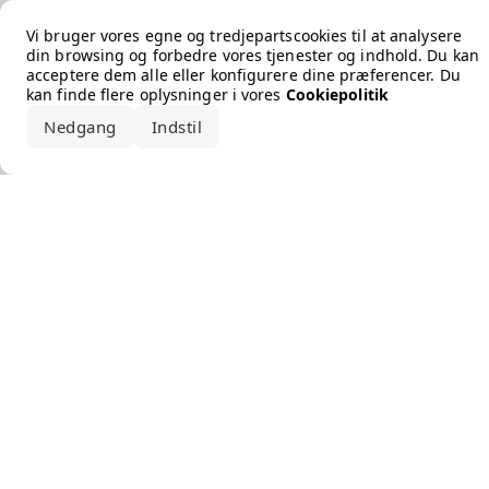
Error loading the brand
Vi bruger vores egne og tredjepartscookies til at analysere
din browsing og forbedre vores tjenester og indhold. Du kan
acceptere dem alle eller konfigurere dine præferencer. Du
kan finde flere oplysninger i vores
Cookiepolitik
Nedgang
Indstil
Accepter alle