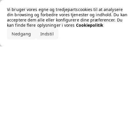
Error loading the brand
Vi bruger vores egne og tredjepartscookies til at analysere
din browsing og forbedre vores tjenester og indhold. Du kan
acceptere dem alle eller konfigurere dine præferencer. Du
kan finde flere oplysninger i vores
Cookiepolitik
Nedgang
Indstil
Accepter alle