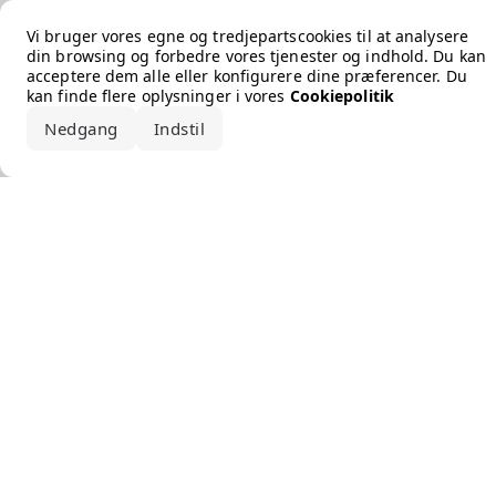
Error loading the brand
Vi bruger vores egne og tredjepartscookies til at analysere
din browsing og forbedre vores tjenester og indhold. Du kan
acceptere dem alle eller konfigurere dine præferencer. Du
kan finde flere oplysninger i vores
Cookiepolitik
Nedgang
Indstil
Accepter alle