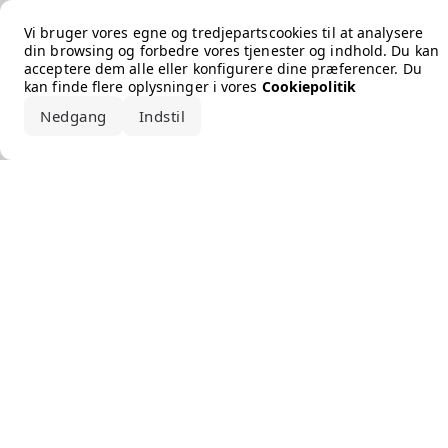
Error loading the brand
Vi bruger vores egne og tredjepartscookies til at analysere
din browsing og forbedre vores tjenester og indhold. Du kan
acceptere dem alle eller konfigurere dine præferencer. Du
kan finde flere oplysninger i vores
Cookiepolitik
Nedgang
Indstil
Accepter alle