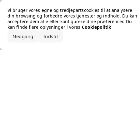
Error loading the brand
Vi bruger vores egne og tredjepartscookies til at analysere
din browsing og forbedre vores tjenester og indhold. Du kan
acceptere dem alle eller konfigurere dine præferencer. Du
kan finde flere oplysninger i vores
Cookiepolitik
Nedgang
Indstil
Accepter alle