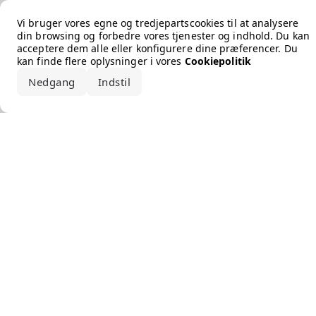
Error loading the brand
Vi bruger vores egne og tredjepartscookies til at analysere
din browsing og forbedre vores tjenester og indhold. Du kan
acceptere dem alle eller konfigurere dine præferencer. Du
kan finde flere oplysninger i vores
Cookiepolitik
Nedgang
Indstil
Accepter alle