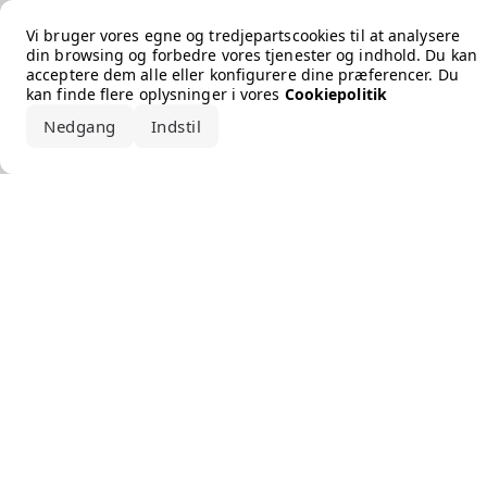
Error loading the brand
Vi bruger vores egne og tredjepartscookies til at analysere
din browsing og forbedre vores tjenester og indhold. Du kan
acceptere dem alle eller konfigurere dine præferencer. Du
kan finde flere oplysninger i vores
Cookiepolitik
Nedgang
Indstil
Accepter alle