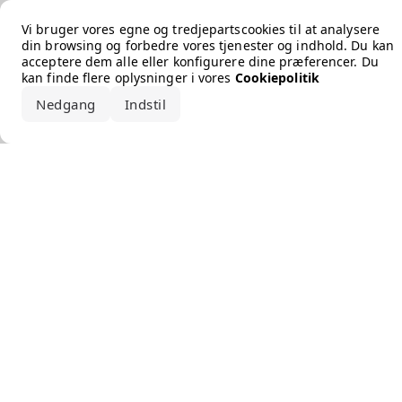
Error loading the brand
Vi bruger vores egne og tredjepartscookies til at analysere
din browsing og forbedre vores tjenester og indhold. Du kan
acceptere dem alle eller konfigurere dine præferencer. Du
kan finde flere oplysninger i vores
Cookiepolitik
Nedgang
Indstil
Accepter alle