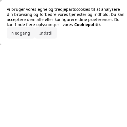
Error loading the brand
Vi bruger vores egne og tredjepartscookies til at analysere
din browsing og forbedre vores tjenester og indhold. Du kan
acceptere dem alle eller konfigurere dine præferencer. Du
kan finde flere oplysninger i vores
Cookiepolitik
Nedgang
Indstil
Accepter alle