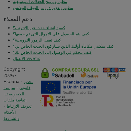
تنظيم وترويج الحفلات الموسيقية
تنظيم وتعزيز دروس اليوغا والبيلاتس
دعم العملاء
كيفية إنشاء حدث عبر الإنترنت؟
كيف يتم الحصول على الأموال التي تم جمعها؟
كيف تعمل الرموز الترويجية؟
كيف يمكنني مكافأة أولئك الذين يشاركون الحدث الخاص بي؟
كيف تتحكم في الوصول إلى الحدث الخاص بك؟
الاتصال Vivetix
Copyright
2026 -
تحذير
España -
قانوني
-
سياسة
الخصوصية
-
اتفاقية ملفات
تعريف الارتباط
-
الأحكام
والشروط