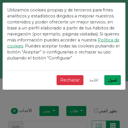
Utilizamos cookies propias y de terceros para fines
أسهل منصة للأحداث
analíticos y estadísticos dirigidos a mejorar nuestros
contenidos y poder ofrecerte un mejor servicio, en
base a un perfil elaborado a partir de tus hábitos de
+ سريع + بسيط ومجاني!
navegación (por ejemplo, páginas visitadas). Si quieres
más información puedes acceder a nuestra
Política de
cookies
. Puedes aceptar todas las cookies pulsando el
botón “Aceptar” o configurarlas o rechazar su uso
بحث
pulsando el botón “Configurar”
لقبول
اقامة
Rechazar
الأحداث
تظهر العمر
فئات
مدن
0
بحث