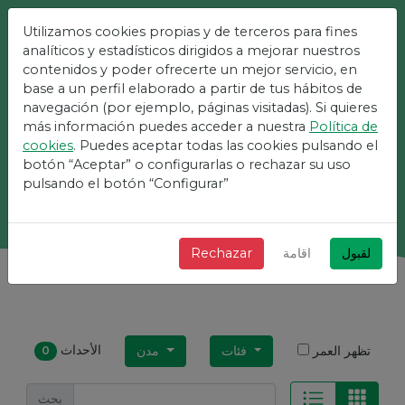
Utilizamos cookies propias y de terceros para fines
أسهل منصة للأحداث
analíticos y estadísticos dirigidos a mejorar nuestros
contenidos y poder ofrecerte un mejor servicio, en
base a un perfil elaborado a partir de tus hábitos de
+ سريع + بسيط ومجاني!
navegación (por ejemplo, páginas visitadas). Si quieres
más información puedes acceder a nuestra
Política de
cookies
. Puedes aceptar todas las cookies pulsando el
botón “Aceptar” o configurarlas o rechazar su uso
بحث
pulsando el botón “Configurar”
لقبول
اقامة
Rechazar
الأحداث
تظهر العمر
فئات
مدن
0
بحث