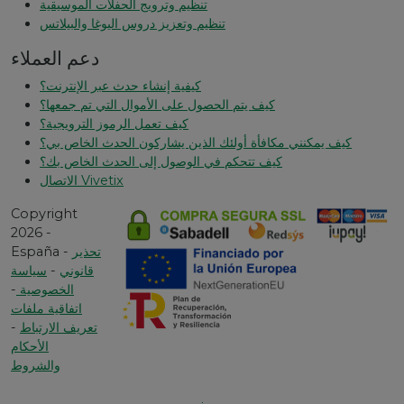
تنظيم وترويج الحفلات الموسيقية
تنظيم وتعزيز دروس اليوغا والبيلاتس
دعم العملاء
كيفية إنشاء حدث عبر الإنترنت؟
كيف يتم الحصول على الأموال التي تم جمعها؟
كيف تعمل الرموز الترويجية؟
كيف يمكنني مكافأة أولئك الذين يشاركون الحدث الخاص بي؟
كيف تتحكم في الوصول إلى الحدث الخاص بك؟
الاتصال Vivetix
Copyright
2026 -
تحذير
España -
قانوني
-
سياسة
الخصوصية
-
اتفاقية ملفات
تعريف الارتباط
-
الأحكام
والشروط