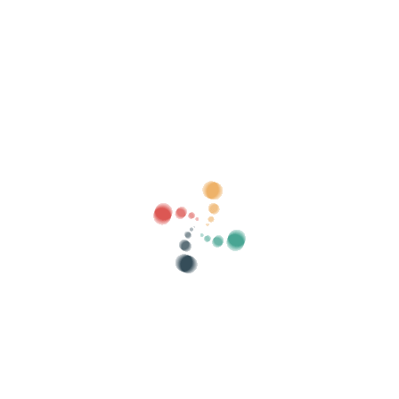
بيع التذاكر الخاصة بك عبر الإنترنت باستخدام
Vivetix
إدارة المجموعات وقوائم الضيوف والتحكم في
الوصول باستخدام QR من خلال التطبيق
معلومات عنا
ما هو Vivetix؟
كيف يعمل؟
ماذا نقدم؟
سعر
بديل لبيع التذاكر
فوائد الطقم الرقمي
نظم الحدث الخاص بك
كيفية تنظيم حدث عبر الإنترنت؟
مزايا تنظيم الحدث الخاص بك عبر الإنترنت
كيف تروج لحدثك عبر الإنترنت؟
بيع التذاكر لحدث خيري