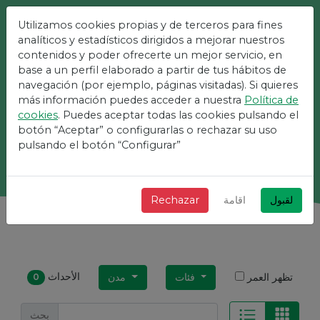
Utilizamos cookies propias y de terceros para fines
أسهل منصة للأحداث
analíticos y estadísticos dirigidos a mejorar nuestros
contenidos y poder ofrecerte un mejor servicio, en
base a un perfil elaborado a partir de tus hábitos de
+ سريع + بسيط ومجاني!
navegación (por ejemplo, páginas visitadas). Si quieres
más información puedes acceder a nuestra
Política de
cookies
. Puedes aceptar todas las cookies pulsando el
botón “Aceptar” o configurarlas o rechazar su uso
بحث
pulsando el botón “Configurar”
لقبول
اقامة
Rechazar
الأحداث
تظهر العمر
فئات
مدن
0
بحث