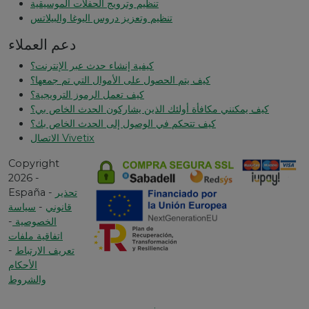
تنظيم وترويج الحفلات الموسيقية
تنظيم وتعزيز دروس اليوغا والبيلاتس
دعم العملاء
كيفية إنشاء حدث عبر الإنترنت؟
كيف يتم الحصول على الأموال التي تم جمعها؟
كيف تعمل الرموز الترويجية؟
كيف يمكنني مكافأة أولئك الذين يشاركون الحدث الخاص بي؟
كيف تتحكم في الوصول إلى الحدث الخاص بك؟
الاتصال Vivetix
Copyright
2026 -
تحذير
España -
قانوني
-
سياسة
الخصوصية
-
اتفاقية ملفات
تعريف الارتباط
-
الأحكام
والشروط